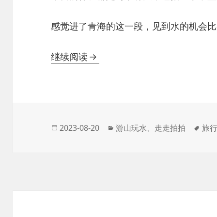
感觉进了青海的这一段，见到水的机会比
2023暑假西北行——9. 德令哈
继续阅读
发
分
标
2023-08-20
游山玩水
、
走走拍拍
旅
布
类
签
于