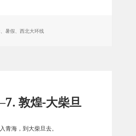
行
、
暑假
、
西北大环线
7. 敦煌-大柴旦
入青海，到大柴旦去。