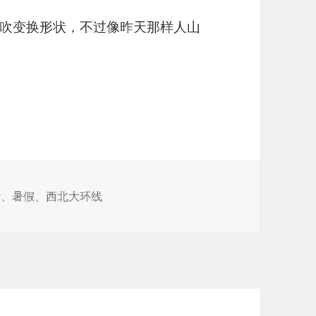
吹变换形状，不过像昨天那样人山
大柴旦
行
、
暑假
、
西北大环线