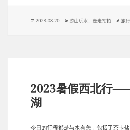
发
分
标
2023-08-20
游山玩水
、
走走拍拍
旅
布
类
签
于
2023暑假西北行——
湖
今日的行程都是与水有关，包括了茶卡盐