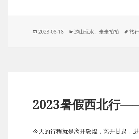
发
分
标
2023-08-18
游山玩水
、
走走拍拍
旅
布
类
签
于
2023暑假西北行——
今天的行程就是离开敦煌，离开甘肃，进