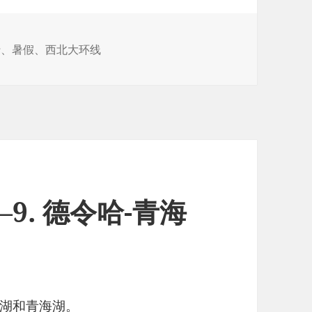
行
、
暑假
、
西北大环线
9. 德令哈-青海
湖和青海湖。