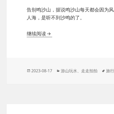
告别鸣沙山，据说鸣沙山每天都会因为风
人海，是听不到沙鸣的了。
2023暑假西北行——7. 敦煌-
继续阅读
发
分
标
2023-08-17
游山玩水
、
走走拍拍
旅
布
类
签
于