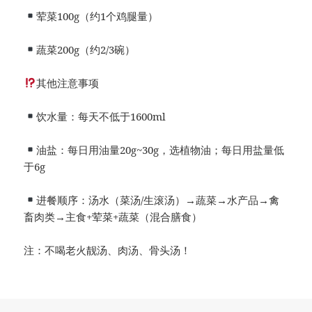
荤菜100g（约1个鸡腿量）
蔬菜200g（约2/3碗）
其他注意事项
饮水量：每天不低于1600ml
油盐：每日用油量20g~30g，选植物油；每日用盐量低
于6g
进餐顺序：汤水（菜汤/生滚汤）→蔬菜→水产品→禽
畜肉类→主食+荤菜+蔬菜（混合膳食）
注：不喝老火靓汤、肉汤、骨头汤！