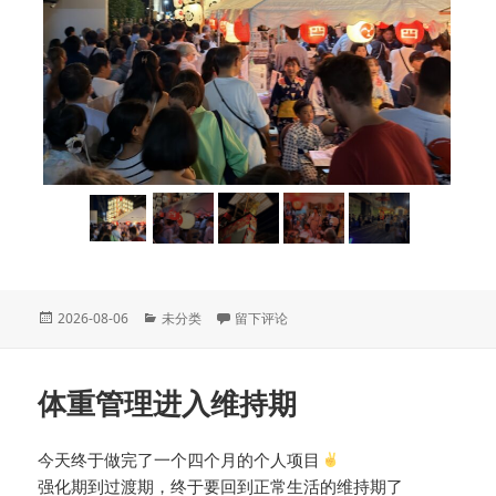
发
分
于202607京都大阪游 D3京都
2026-08-06
未分类
留下评论
布
类
于
体重管理进入维持期
今天终于做完了一个四个月的个人项目
强化期到过渡期，终于要回到正常生活的维持期了