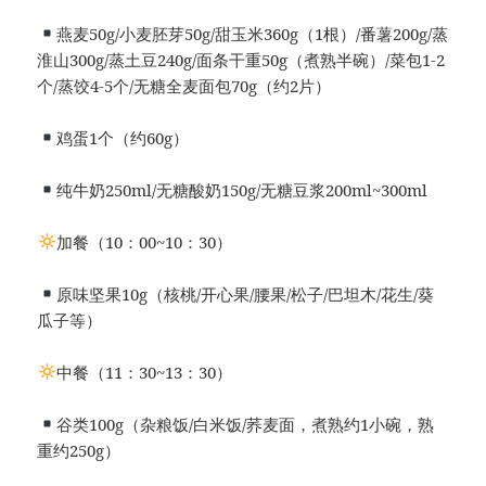
燕麦50g/小麦胚芽50g/甜玉米360g（1根）/番薯200g/蒸
淮山300g/蒸土豆240g/面条干重50g（煮熟半碗）/菜包1-2
个/蒸饺4-5个/无糖全麦面包70g（约2片）
鸡蛋1个（约60g）
纯牛奶250ml/无糖酸奶150g/无糖豆浆200ml~300ml
加餐（10：00~10：30）
原味坚果10g（核桃/开心果/腰果/松子/巴坦木/花生/葵
瓜子等）
中餐（11：30~13：30）
谷类100g（杂粮饭/白米饭/荞麦面，煮熟约1小碗，熟
重约250g）