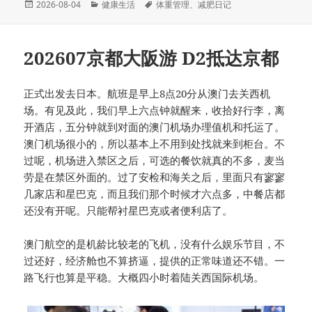
发
分
标
2026-08-04
健康生活
体重管理
、
减肥日记
布
类
签
于
202607京都大阪游 D2抵达京都
正式出发去日本。航班是早上8点20分从澳门去关西机
场。有见及此，我们早上六点钟就醒来，收拾好行李，离
开酒店，五分钟就到对面的澳门机场办理值机和托运了。
澳门机场很小的，所以基本上不用到处找就来到柜台。不
过呢，机场进入禁区之后，可选的餐饮就真的不多，麦当
劳是在禁区外面的。过了安检和海关之后，里面只有寥寥
几家店和星巴克，而且我们那个时候才六点多，中餐店都
还没有开呢。只能帮衬星巴克或者便利店了。
澳门航空的是机龄比较老的飞机，没有什么娱乐节目，不
过还好，经济舱也不算挤逼，提供的正常味道还不错。一
路飞行也算是平稳。大概四小时着陆关西国际机场。