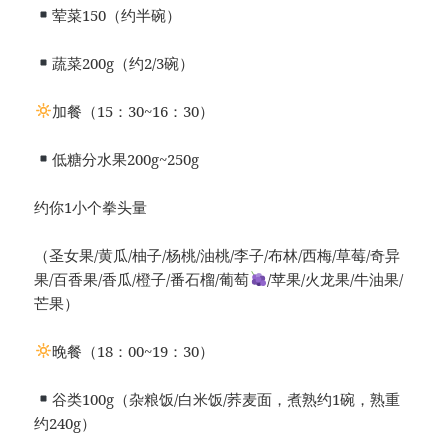
荤菜150（约半碗）
蔬菜200g（约2/3碗）
加餐（15：30~16：30）
低糖分水果200g~250g
约你1小个拳头量
（圣女果/黄瓜/柚子/杨桃/油桃/李子/布林/西梅/草莓/奇异
果/百香果/香瓜/橙子/番石榴/葡萄
/苹果/火龙果/牛油果/
芒果）
晚餐（18：00~19：30）
谷类100g（杂粮饭/白米饭/荞麦面，煮熟约1碗，熟重
约240g）