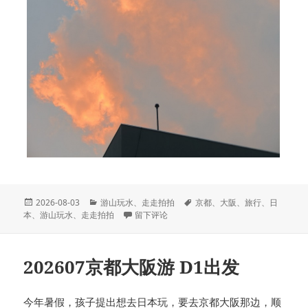
发
分
标
2026-08-03
游山玩水
、
走走拍拍
京都
、
大阪
、
旅行
、
日
布
类
于202607京都大阪游 D2抵达京都
签
本
、
游山玩水
、
走走拍拍
留下评论
于
202607京都大阪游 D1出发
今年暑假，孩子提出想去日本玩，要去京都大阪那边，顺