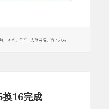
标
坑
AI
、
GPT
、
万维网络
、
吉卜力风
签
5换16完成