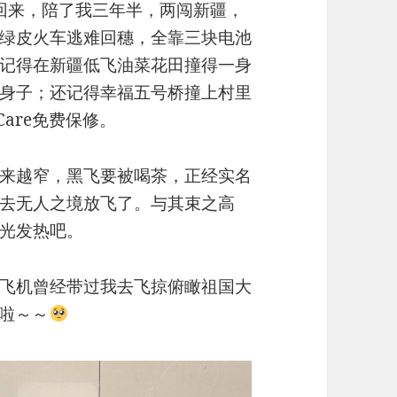
Pro置换回来，陪了我三年半，两闯新疆，
绿皮火车逃难回穗，全靠三块电池
记得在新疆低飞油菜花田撞得一身
身子；还记得幸福五号桥撞上村里
Care免费保修。
来越窄，黑飞要被喝茶，正经实名
去无人之境放飞了。与其束之高
光发热吧。
飞机曾经带过我去飞掠俯瞰祖国大
圈啦～～