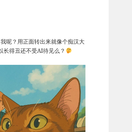
成，我呢？用正面转出来就像个痴汉大
以长得丑还不受AI待见么？