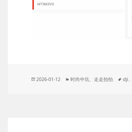
发
分
标
2026-01-12
时尚中坑
、
走走拍拍
dji
布
类
签
于