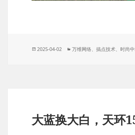
发
分
2025-04-02
万维网络
、
搞点技术
、
时尚中
布
类
于
大蓝换大白，天环1