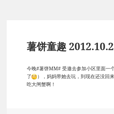
薯饼童趣 2012.10.2
今晚#薯饼MM# 受邀去参加小区里面
了
），妈妈带她去玩，到现在还没回
吃大闸蟹啊！