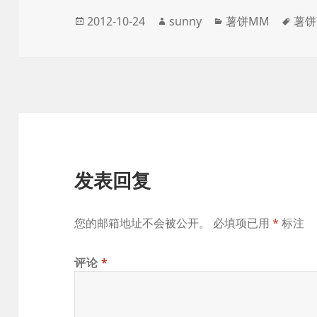
发
作
分
标
2012-10-24
sunny
薯饼MM
薯饼
布
者
类
签
于
发表回复
您的邮箱地址不会被公开。
必填项已用
*
标注
评论
*