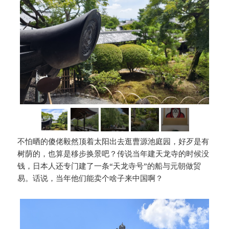
不怕晒的傻佬毅然顶着太阳出去逛曹源池庭园，好歹是有
树荫的，也算是移步换景吧？传说当年建天龙寺的时候没
钱，日本人还专门建了一条“天龙寺号”的船与元朝做贸
易。话说，当年他们能卖个啥子来中国啊？