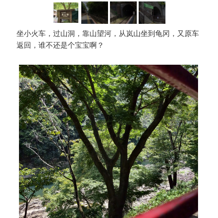
坐小火车，过山洞，靠山望河，从岚山坐到龟冈，又原车
返回，谁不还是个宝宝啊？