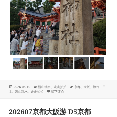
发
分
标
2026-08-10
游山玩水
、
走走拍拍
京都
、
大阪
、
旅行
、
日
布
类
于202607京都大阪游 D6京都
签
本
、
游山玩水
、
走走拍拍
留下评论
于
202607京都大阪游 D5京都