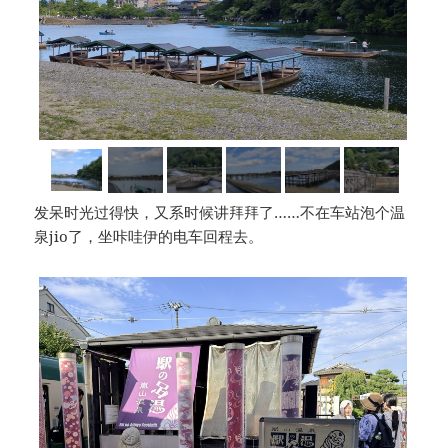
发呆时光过得快，又系时候讲拜拜了……不在车站泡个温
泉jio了，坐咔哇伊的电车回程去。