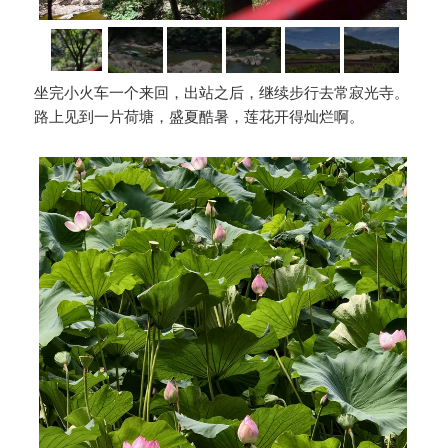
坐完小火车一个来回，出站之后，继续步行去常寂光寺。
路上见到一片荷塘，盛夏酷暑，莲花开得灿烂啊。