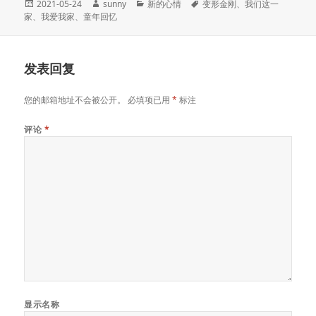
发
作
分
标
2021-05-24
sunny
新的心情
变形金刚
、
我们这一
布
者
类
签
家
、
我爱我家
、
童年回忆
于
发表回复
您的邮箱地址不会被公开。
必填项已用
*
标注
评论
*
显示名称