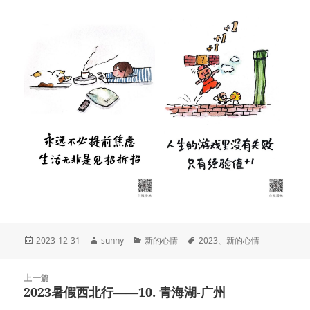
发
作
分
标
2023-12-31
sunny
新的心情
2023
、
新的心情
布
者
类
签
于
文
上一篇
章
2023暑假西北行——10. 青海湖-广州
上
导
篇