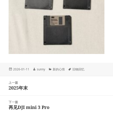
发
作
分
标
2026-01-11
sunny
新的心情
旧物回忆
布
者
类
签
于
文
上一篇
章
2025年末
上
导
篇
航
文
下一篇
章：
再见DJI mini 3 Pro
下