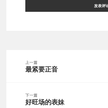
文
章
上一篇
最紧要正音
导
上
航
篇
文
章：
下一篇
好旺场的表妹
下