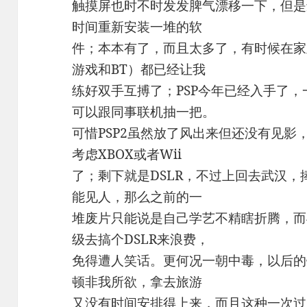
触摸屏也时不时发发脾气漂移一下，但是
时间重新安装一堆的软
件；本本有了，而且太多了，有时候在家
游戏和BT）都已经让我
练好双手互搏了；PSP今年已经入手了
可以跟同事联机抽一把。
可惜PSP2虽然放了风出来但还没有见影，
考虑XBOX或者Wii
了；剩下就是DSLR，不过上回去武汉，捧
能见人，那么之前的一
堆废片只能说是自己学艺不精瞎折腾，而
级去搞个DSLR来浪费，
免得遭人笑话。更何况一朝中毒，以后的
顿非我所欲，拿去旅游
又没有时间安排得上来，而且这种一次过的消