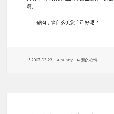
啊。
——郁闷，拿什么奖赏自己好呢？
发
作
分
2007-03-23
sunny
新的心情
布
者
类
于