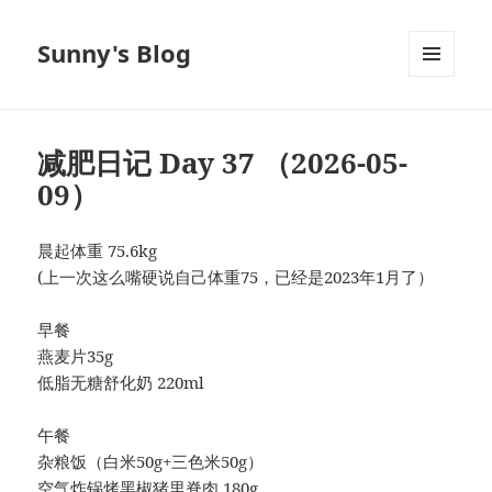
Sunny's Blog
菜单和
挂件
减肥日记 Day 37 （2026-05-
09）
晨起体重 75.6kg
(上一次这么嘴硬说自己体重75，已经是2023年1月了）
早餐
燕麦片35g
低脂无糖舒化奶 220ml
午餐
杂粮饭（白米50g+三色米50g）
空气炸锅烤黑椒猪里脊肉 180g