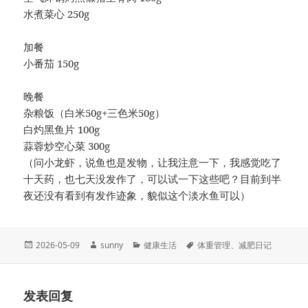
水煮菜心 250g
加餐
小番茄 150g
晚餐
杂粮饭（白米50g+三色米50g）
白灼黑鱼片 100g
蒜蓉炒空心菜 300g
（问小龙虾，说鱼也是发物，让我注意一下，我感觉吃了
十天药，也七天没发作了，可以试一下这些吧？目前到半
夜还没有看到有发作迹象，貌似这个淡水鱼可以）
发
作
分
标
2026-05-09
sunny
健康生活
体重管理
、
减肥日记
布
者
类
签
于
发表回复